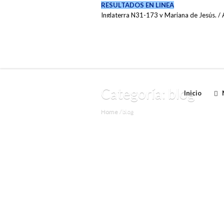
RESULTADOS EN LINEA
Inglaterra N31-173 y Mariana de Jesús. / A
(02) 222-0737 / 099 6353 007
Categoría:
blog
Inicio
Home
/
blog