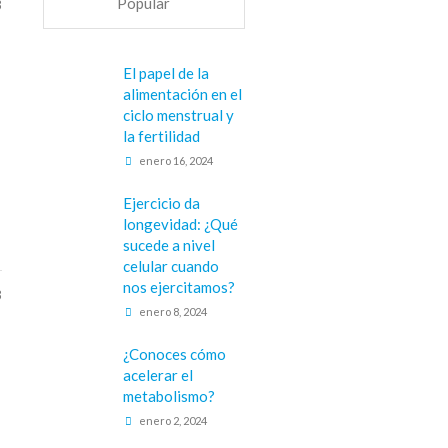
Popular
3
El papel de la
alimentación en el
ciclo menstrual y
la fertilidad
enero 16, 2024
Ejercicio da
longevidad: ¿Qué
sucede a nivel
celular cuando
nos ejercitamos?
3
enero 8, 2024
¿Conoces cómo
acelerar el
metabolismo?
enero 2, 2024