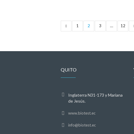
2
…
1
3
12
QUITO
Inglaterra N31-173 y Mariana
de Jesús.
www.biotest.ec
info@biotest.ec