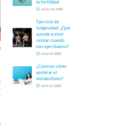
la fertilidad
enero 16, 2024
Ejercicio da
longevidad: ¿Qué
sucede a nivel
celular cuando
nos ejercitamos?
0
enero 8, 2024
¿Conoces cómo
acelerar el
metabolismo?
l
enero 2, 2024
o
s
s
o
d