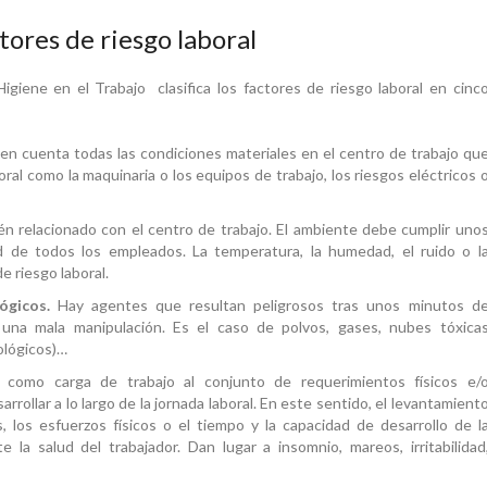
tores de riesgo laboral
igiene en el Trabajo clasifica los factores de riesgo laboral en cinc
en cuenta todas las condiciones materiales en el centro de trabajo qu
al como la maquinaria o los equipos de trabajo, los riesgos eléctricos 
n relacionado con el centro de trabajo. El ambiente debe cumplir uno
ad de todos los empleados. La temperatura, la humedad, el ruido o l
e riesgo laboral.
ógicos.
Hay agentes que resultan peligrosos tras unos minutos d
na mala manipulación. Es el caso de polvos, gases, nubes tóxica
iológicos)…
como carga de trabajo al conjunto de requerimientos físicos e/
rollar a lo largo de la jornada laboral. En este sentido, el levantamient
, los esfuerzos físicos o el tiempo y la capacidad de desarrollo de l
 la salud del trabajador. Dan lugar a insomnio, mareos, irritabilidad