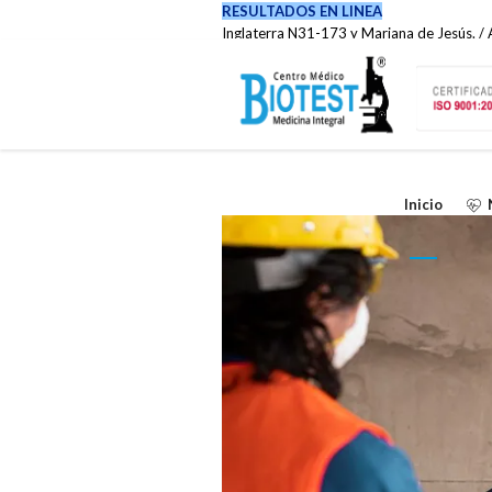
RESULTADOS EN LINEA
Inglaterra N31-173 y Mariana de Jesús. / A
(02) 222-0737 / 099 6353 007
Inicio