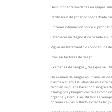
Descubrir enfermedades en etapas subc
Ratificar un diagnostico sospechado cl
Obtener información sobre el pronósti
Establecer un diagnóstico basado en un
Vigilar un tratamiento o conocer una d
Precisar factores de riesgo.
Exámenes de sangre ¿Para qué se util
Un examen de sangre es un análisis de 
plasma o suero. Usualmente es extraída 
también se puede hacer con sangre art
fisiológicos y bioquímicos tales como u
órganos. ¿ Porqué se utilizan? La venop
obtener células, y fluido extracelular (pl
Puesto que la sangre fluye a través de