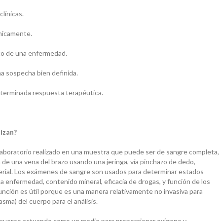
línicas.
ínicamente.
co de una enfermedad.
a sospecha bien definida.
eterminada respuesta terapéutica.
izan?
laboratorio realizado en una muestra que puede ser de sangre completa,
de una vena del brazo usando una jeringa, vía pinchazo de dedo,
erial. Los exámenes de sangre son usados para determinar estados
na enfermedad, contenido mineral, eficacia de drogas, y función de los
unción es útil porque es una manera relativamente no invasiva para
asma) del cuerpo para el análisis.
l cuerpo actuando como un medio para proporcionar oxígeno y