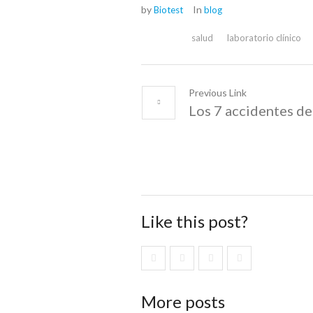
by
In
Biotest
blog
salud
laboratorio clínico
Previous Link
Los 7 accidentes de
Like this post?
More posts