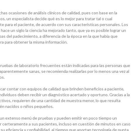
s ocasiones de análisis clínicos de calidad, pues con base en la
os, un especialista decide qué es lo mejor para tratar tal o cual
e para el paciente, de acuerdo con sus características personales. Los
ace un siglo la ciencia ha mejorado tanto, que ya es posible lograr un
pas del padecimiento, a diferencia de la época en la que había que
ra para obtener la misma información.
ruebas de laboratorio frecuentes están indicadas para las personas que
aparentemente sanas, se recomienda realizarlas por lo menos una vez al
os.
car contar con equipos de calidad que brinden beneficios a paciente,
individuos deben recibir un diagnóstico acertado y oportuno. Gracias a la
ctivos, requieren de una cantidad de muestra menor, lo que resulta
ién nacidos o niños pequeños.
n un extenso menú de pruebas y pueden emitir en poco tiempo un
ar certeramente a sus pacientes, incluso en cuestión de minutos en caso
su eficiencia y confiabilidad, al tiempo que aportan tecnología de punta