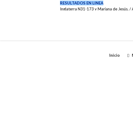
RESULTADOS EN LINEA
Inglaterra N31-173 y Mariana de Jesús. / A
(02) 222-0737 / 099 6353 007
Inicio