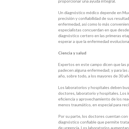
proporcionar una ayuda integral.
Un diagnóstico médico depende en Mucha
precisión y confiabilidad de sus resultad
enfermedad, así como lo más convenient
especialistas concuerdan en que desde h
diagnóstico certero en las primeras eta
esperar a que la enfermedad evoluciona
Ciencia y salud
Expertos en este campo dicen que las p
padecen alguna enfermedad; y para las 
año, sobre todo, a los mayores de 30 añ
Los laboratorios y hospitales deben bus
doctores, laboratorio y hospitales. Los 
eficiencia y aprovechamiento de los rea
menos traumático, en especial para rec
Por su parte, los doctores cuentan co
diagnóstico confiable que permite trat
de urgencia. Los laboratorios aumentan 