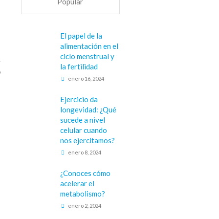
Popular
El papel de la
alimentación en el
ciclo menstrual y
la fertilidad
9
enero 16, 2024
Ejercicio da
longevidad: ¿Qué
sucede a nivel
celular cuando
nos ejercitamos?
enero 8, 2024
¿Conoces cómo
acelerar el
metabolismo?
enero 2, 2024