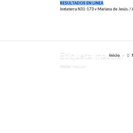
RESULTADOS EN LINEA
Inglaterra N31-173 y Mariana de Jesús. / A
(02) 222-0737 / 099 6353 007
Etiqueta:
macular
Inicio
Home
/
macular