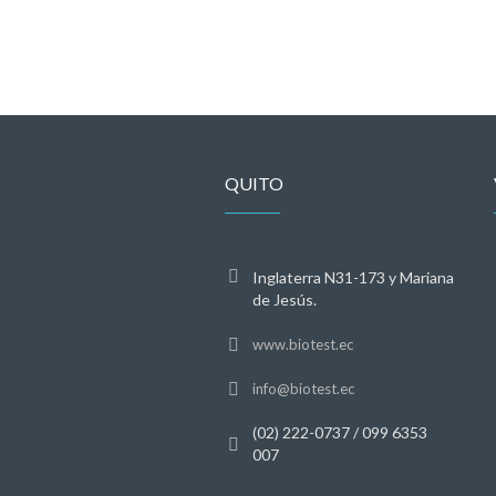
QUITO
Inglaterra N31-173 y Mariana
de Jesús.
www.biotest.ec
info@biotest.ec
(02) 222-0737 / 099 6353
007