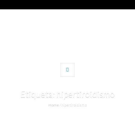
Etiqueta:
hipertiroidismo
Home
/
hipertiroidismo