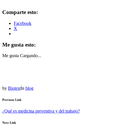
Comparte esto:
Facebook
X
Me gusta esto:
Me gusta
Cargando...
by
Biotest
In
blog
Previous Link
¿Qué es medicina preventiva y del trabajo?
Next Link